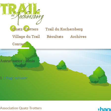
Quatz-Trotters
Trail du Kochersberg
Village du Trail
Résultats
Archives
Contact
Auteur/autrice :
admin
Pagination
1
2
Page suivante
des
publications
Association Quatz-Trotters