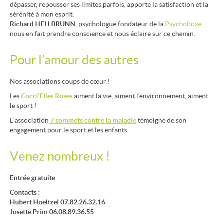
dépasser, repousser ses limites parfois, apporte la satisfaction et la
sérénité à
mon esprit
.
Richard
HELLBRUNN
,
ps
ychologue fondateur de la
Psychoboxe
nous en fait prendre conscience et nous éclaire sur ce chemin.
Pour l
’amour de
s autres
Nos associations coups de cœur !
Les
Cocci’Elles Roses
aime
nt
la vie,
aime
nt
l
’env
ir
onnement
, aiment
l
e sport
!
L
’ass
o
ciation
7 somme
ts contre la maladie
témoigne
de son
engagement pour le sport et les enfants.
V
enez nombreux !
Entrée gratuite
Contacts :
Hubert
Hoe
l
tzel
07.82.26.32.16
Josette Prim 06.08.89.36.5
5