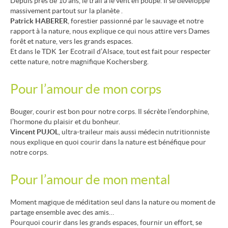
Depuis près de 10 ans,
le
trail a le vent en poupe. Il se développe
massivement partout sur la planète .
Patrick
H
ABERER
, f
orestier
passionné par le sauvage et notre
rapport à la nature, nous
explique ce qui nous
attire vers Dames
forêt et nature, vers les grands espaces
.
Et d
ans l
e TDK
1
er
E
cotrail d
’
Alsace,
tout est fait pour
respecter
cette n
ature, notre magnifique Kochersberg.
Pour l’amour de mon corps
Bouger, courir est bon pour notre corps. Il sécr
è
te
l’endor
phine,
l’ho
r
m
on
e du plaisir et du bonheur.
Vincent
PUJOL
, ultra-traileur mais aussi médecin nutritionniste
nous
explique en quoi courir dans la nature est
bénéfique
pour
notre corps
.
Pour l
’amour de
mon
mental
Moment magique de méditation seul dans la nature
ou moment de
partage
ensemble avec des amis…
Pourquoi courir dans les grands espaces, fournir un effort, se