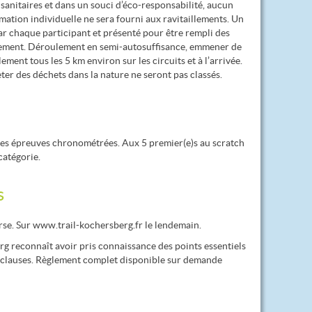
 sanitaires et dans un souci d’éco-responsabilité, aucun
ation individuelle ne sera fourni aux ravitaillements. Un
ar chaque participant et présenté pour être rempli des
llement. Déroulement en semi-autosuffisance, emmener de
ment tous les 5 km environ sur les circuits et à l’arrivée.
ter des déchets dans la nature ne seront pas classés.
 des épreuves chronométrées. Aux 5 premier(e)s au scratch
catégorie.
s
rse. Sur www.trail-kochersberg.fr le lendemain.
rg reconnaît avoir pris connaissance des points essentiels
s clauses. Règlement complet disponible sur demande