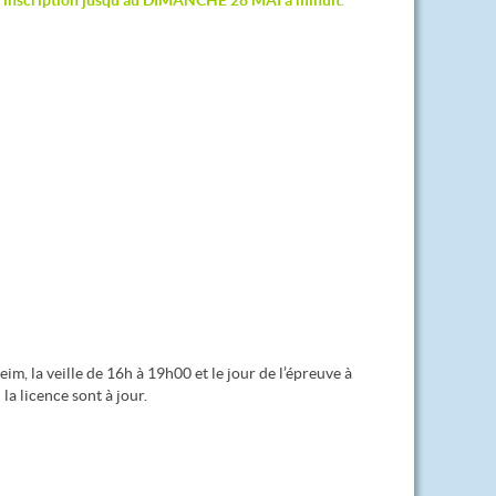
e inscription jusqu’au DIMANCHE 28 MAI à minuit
.
eim, la veille de 16h à 19h00 et le jour de l’épreuve à
 la licence sont à jour.