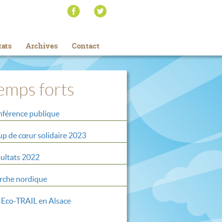
tats
Archives
Contact
emps forts
férence publique
p de cœur solidaire 2023
ultats 2022
che nordique
 Eco-TRAIL en Alsace