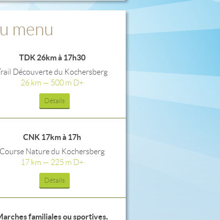
u menu
TDK 26km à 17h30
Trail Découverte du Kochersberg
26 km — 500 m D+
Détails
CNK 17km à 17h
Course Nature du Kochersberg
17 km — 225 m D+
Détails
arches familiales ou sportives,