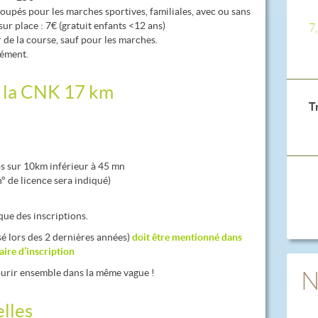
pés pour les marches sportives, familiales, avec ou sans
sur place : 7€ (gratuit enfants <12 ans)
7
ur de la course, sauf pour les marches.
lément.
r la CNK 17 km
T
s sur 10km inférieur à 45 mn
° de licence sera indiqué)
ue des inscriptions.
sé lors des 2 dernières années)
doit être mentionné dans
ire d’inscription
urir ensemble dans la même vague !
N
elles