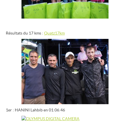
Résultats du 17 kms :
Quatz17km
1er : HANINI Lahbib en 01:06:46