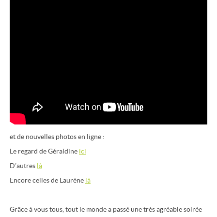
et de nouvelles photos en ligne :
Le regard de Géraldine
ici
D’autres
là
Encore celles de Laurène
là
Grâce à vous tous, tout le monde a passé une très agréable soirée