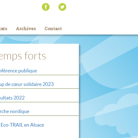
tats
Archives
Contact
emps forts
férence publique
p de cœur solidaire 2023
ultats 2022
che nordique
 Eco-TRAIL en Alsace