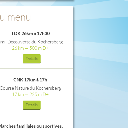
u menu
TDK 26km à 17h30
Trail Découverte du Kochersberg
26 km — 500 m D+
Détails
CNK 17km à 17h
Course Nature du Kochersberg
17 km — 225 m D+
Détails
arches familiales ou sportives,