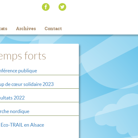
tats
Archives
Contact
emps forts
férence publique
p de cœur solidaire 2023
ultats 2022
che nordique
 Eco-TRAIL en Alsace