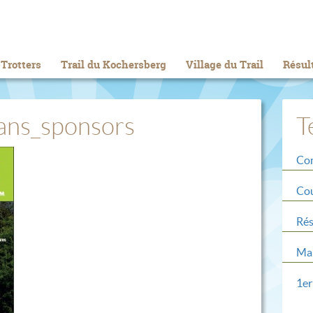
Trotters
Trail du Kochersberg
Village du Trail
Résul
ans_sponsors
T
Con
Cou
Rés
Mar
1er