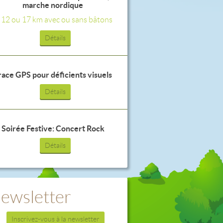
marche nordique
, 12 ou 17 km avec ou sans bâtons
Détails
race GPS pour déficients visuels
Détails
Soirée Festive: Concert Rock
Détails
ewsletter
Inscrivez-vous à la newsletter