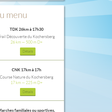
u menu
TDK 26km à 17h30
Trail Découverte du Kochersberg
26 km — 500 m D+
Détails
CNK 17km à 17h
Course Nature du Kochersberg
17 km — 225 m D+
Détails
arches familiales ou sportives,