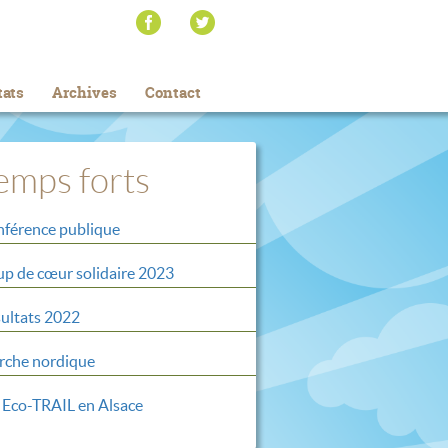
tats
Archives
Contact
emps forts
férence publique
p de cœur solidaire 2023
ultats 2022
che nordique
 Eco-TRAIL en Alsace