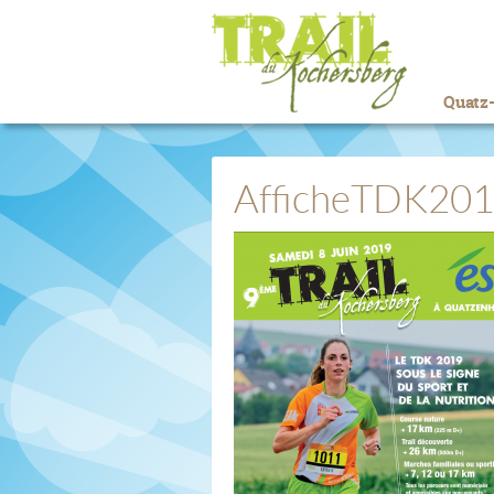
Quatz-
AfficheTDK20