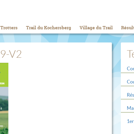
Trotters
Trail du Kochersberg
Village du Trail
Résul
19-V2
T
Con
Cou
Rés
Mar
1er