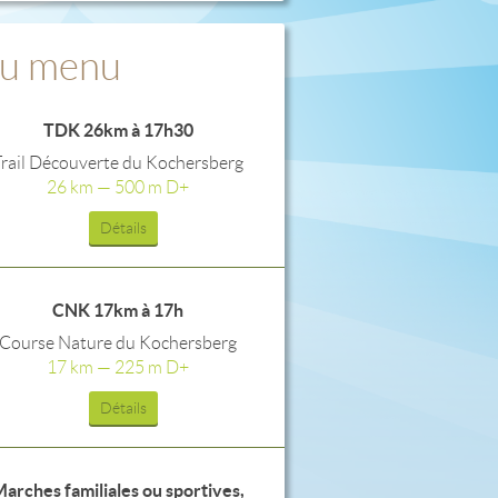
u menu
TDK 26km à 17h30
Trail Découverte du Kochersberg
26 km — 500 m D+
Détails
CNK 17km à 17h
Course Nature du Kochersberg
17 km — 225 m D+
Détails
arches familiales ou sportives,