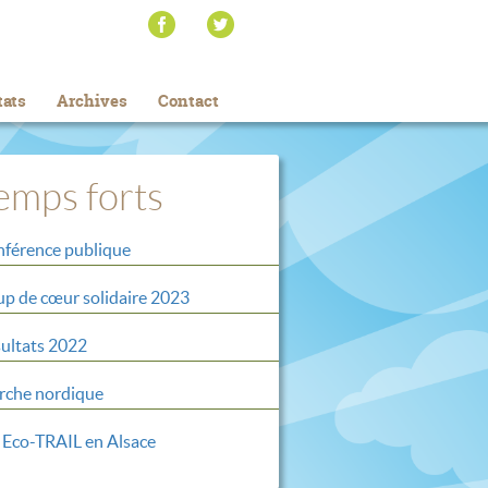
tats
Archives
Contact
emps forts
férence publique
p de cœur solidaire 2023
ultats 2022
che nordique
 Eco-TRAIL en Alsace