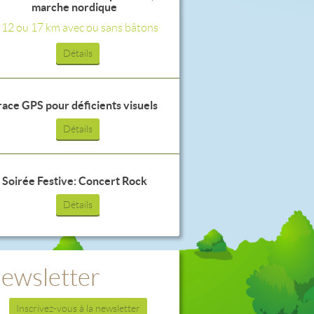
marche nordique
, 12 ou 17 km avec ou sans bâtons
Détails
race GPS pour déficients visuels
Détails
Soirée Festive: Concert Rock
Détails
ewsletter
Inscrivez-vous à la newsletter