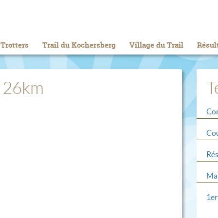
Trotters
Trail du Kochersberg
Village du Trail
Résul
t 26km
T
Con
Cou
Rés
Mar
1er