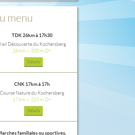
u menu
TDK 26km à 17h30
Trail Découverte du Kochersberg
26 km — 500 m D+
Détails
CNK 17km à 17h
Course Nature du Kochersberg
17 km — 225 m D+
Détails
arches familiales ou sportives,