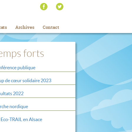
tats
Archives
Contact
emps forts
férence publique
p de cœur solidaire 2023
ultats 2022
che nordique
 Eco-TRAIL en Alsace