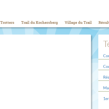
Trotters
Trail du Kochersberg
Village du Trail
Résul
T
Con
Cou
Rés
Mar
1er