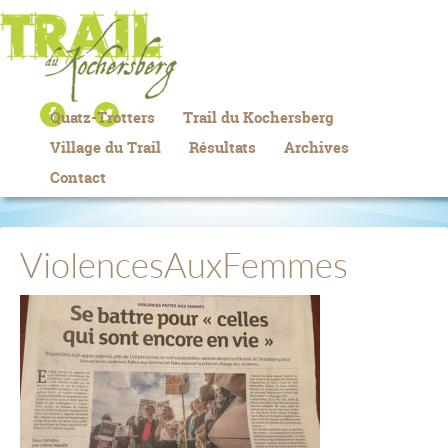
Quatz-Trotters
Trail du Kochersberg
Village du Trail
Résultats
Archives
Contact
ViolencesAuxFemmes