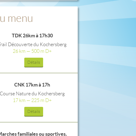
u menu
TDK 26km à 17h30
Trail Découverte du Kochersberg
26 km — 500 m D+
Détails
CNK 17km à 17h
Course Nature du Kochersberg
17 km — 225 m D+
Détails
arches familiales ou sportives,