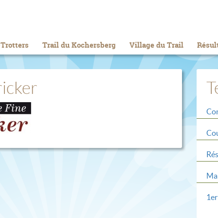
Trotters
Trail du Kochersberg
Village du Trail
Résul
icker
T
Con
Cou
Rés
Mar
1er