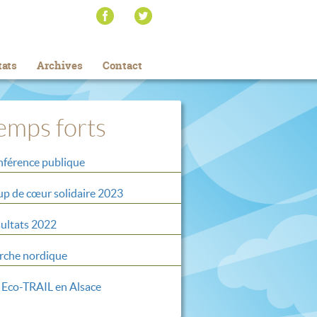
tats
Archives
Contact
emps forts
férence publique
p de cœur solidaire 2023
ultats 2022
che nordique
 Eco-TRAIL en Alsace