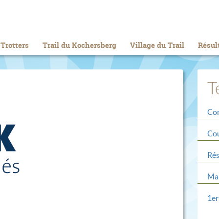
Trotters
Trail du Kochersberg
Village du Trail
Résul
T
Con
Cou
Rés
Mar
1er