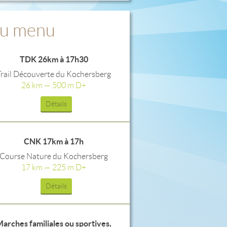
u menu
TDK 26km à 17h30
Trail Découverte du Kochersberg
26 km — 500 m D+
Détails
CNK 17km à 17h
Course Nature du Kochersberg
17 km — 225 m D+
Détails
arches familiales ou sportives,