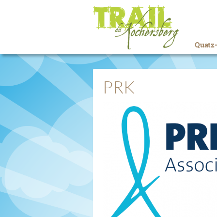
Quatz-
PRK