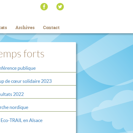
tats
Archives
Contact
emps forts
férence publique
p de cœur solidaire 2023
ultats 2022
che nordique
 Eco-TRAIL en Alsace