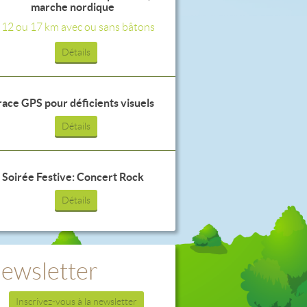
marche nordique
, 12 ou 17 km avec ou sans bâtons
Détails
race GPS pour déficients visuels
Détails
Soirée Festive: Concert Rock
Détails
ewsletter
Inscrivez-vous à la newsletter