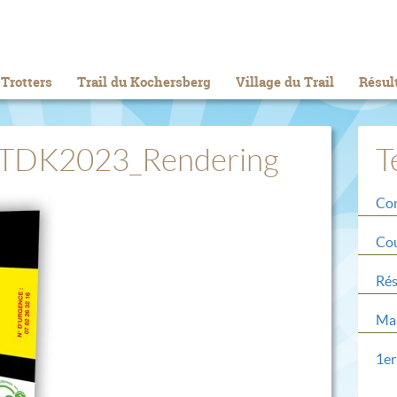
Trotters
Trail du Kochersberg
Village du Trail
Résul
d TDK2023_Rendering
T
Con
Cou
Rés
Mar
1er