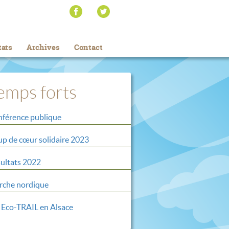
tats
Archives
Contact
emps forts
férence publique
p de cœur solidaire 2023
ultats 2022
che nordique
 Eco-TRAIL en Alsace