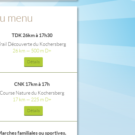
u menu
TDK 26km à 17h30
Trail Découverte du Kochersberg
26 km — 500 m D+
Détails
CNK 17km à 17h
Course Nature du Kochersberg
17 km — 225 m D+
Détails
arches familiales ou sportives,