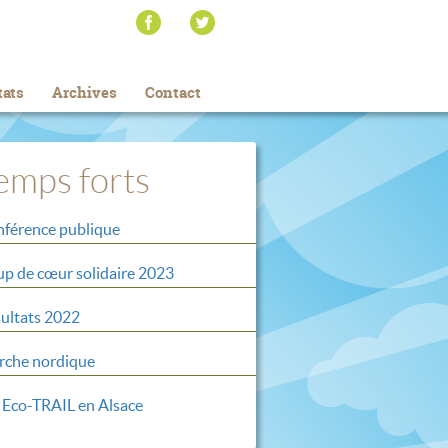
tats
Archives
Contact
emps forts
férence publique
p de cœur solidaire 2023
ultats 2022
che nordique
 Eco-TRAIL en Alsace