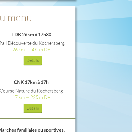
u menu
TDK 26km à 17h30
Trail Découverte du Kochersberg
26 km — 500 m D+
Détails
CNK 17km à 17h
Course Nature du Kochersberg
17 km — 225 m D+
Détails
arches familiales ou sportives,