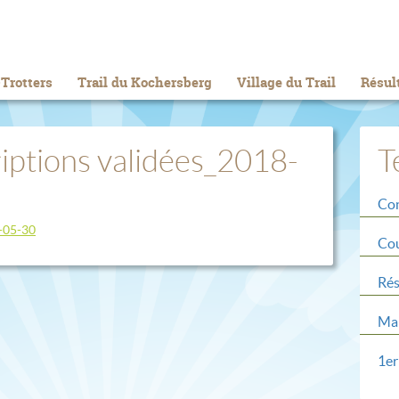
Trotters
Trail du Kochersberg
Village du Trail
Résul
riptions validées_2018-
T
Con
8-05-30
Cou
Rés
Mar
1er