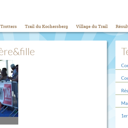
Trotters
Trail du Kochersberg
Village du Trail
Résul
re&fille
T
Con
Cou
Rés
Mar
1er