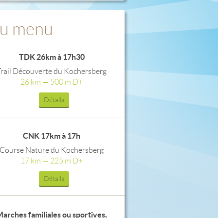
u menu
TDK 26km à 17h30
Trail Découverte du Kochersberg
26 km — 500 m D+
Détails
CNK 17km à 17h
Course Nature du Kochersberg
17 km — 225 m D+
Détails
arches familiales ou sportives,