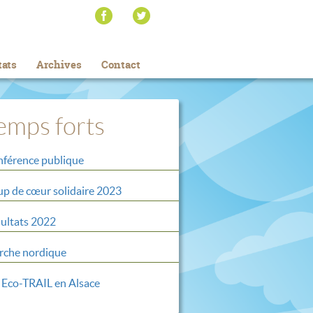
tats
Archives
Contact
emps forts
férence publique
p de cœur solidaire 2023
ultats 2022
che nordique
 Eco-TRAIL en Alsace