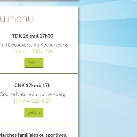
u menu
TDK 26km à 17h30
Trail Découverte du Kochersberg
26 km — 500 m D+
Détails
CNK 17km à 17h
Course Nature du Kochersberg
17 km — 225 m D+
Détails
arches familiales ou sportives,