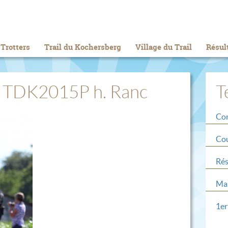
Trotters
Trail du Kochersberg
Village du Trail
Résul
t TDK2015P h. Ranc
T
Con
Cou
Rés
Mar
1er