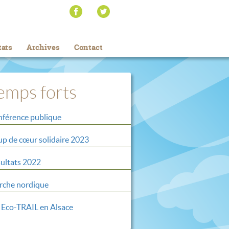
tats
Archives
Contact
emps forts
férence publique
p de cœur solidaire 2023
ultats 2022
che nordique
 Eco-TRAIL en Alsace