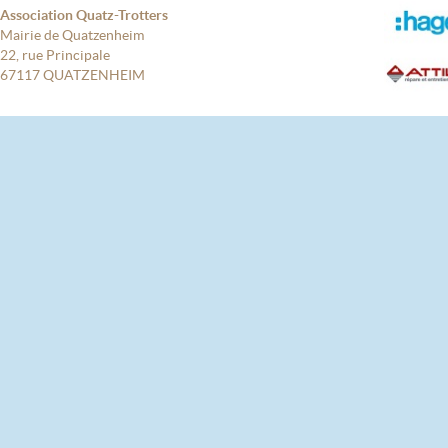
Association Quatz-Trotters
Mairie de Quatzenheim
22, rue Principale
67117 QUATZENHEIM